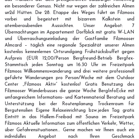
ein besonderer Genuss. Nicht nur wegen der zahlreichen Almen
un2d Hütten. Die 28. Etappe des Weges führt an Filzmoos
vorbei und begeistert mit bizarrem Kalkstein und
atemberaubenden Aussichten. Unser Angebot: 7
Übernachtungen im Appartement Dorfblick mit gratis W-LAN
und Überraschungseinladung der Gastfamilie Filzmooser
Almcard – täglich eine regionale Spezialität unserer Almen
kostenlos kennenlernen Ortsrundgang Frühstücksbuffet gegen
Aufpreis (EUR 12,00/Person Bergfreund-Betrieb Bergfex-
Stammtisch jeden Sonntag um 16.30 Uhr im Freizeitpark
Filzmoos Willkommenswanderung und drei weitere professionell
geführte Wanderungen pro Person/Woche mit dem Outdoor
Center „Filzmoos Aktiv“ kostenlos! Gratis Benutzung des
Filzmooser Wanderbusses die ganze Woche BergInfoEcke mit
umfangreichem Informations- und Kartenmaterial Beratung und
Unterstützung bei der Routenplanung Trockenraum für
Bergutensilien Eigene Relaxeinrichtung bzw.jeden Tag gratis
Eintritt in das Hallem-Freibad mit Sauna im Freizeitpark
Filzmoos Aktuelle Information zum öffentlichen Verkehr, Wetter,
über Gefahrensituationen... Gerne machen wir Ihnen auch ein
individulles Angebot nach Ihren Geschmack