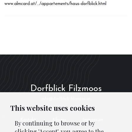
www.almcard.at/.../appartements/haus-dorfblick.html
Dorfblick Filzmoos
info@dorfblick-filzmoos.at
This website uses cookies
Kontakt
Albums
Impressum
By continuing to browse or by
clicking 'Accept', you agree to the