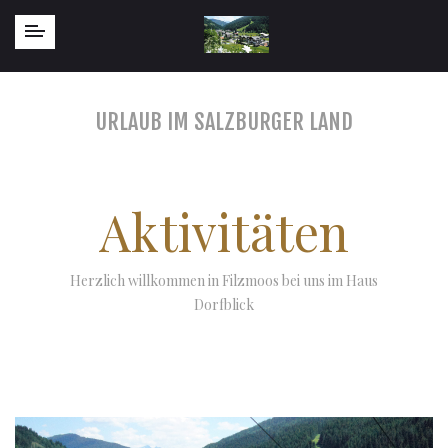
URLAUB IM SALZBURGER LAND
Aktivitäten
Herzlich willkommen in Filzmoos bei uns im Haus
Dorfblick